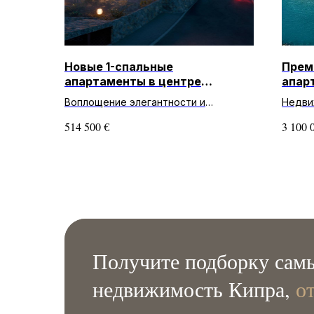
Новые 1-спальные
Прем
апартаменты в центре
апар
Лимассола
райо
Воплощение элегантности и
Недви
комфорта на солнечном Кипре!
лучше
€
514 500
3 100 
Роскошные апартаменты с 1 спальней
апарт
и 1 ванной комнатой в комплекс...
компле
л...
Получите подборку самы
недвижимость Кипра,
о