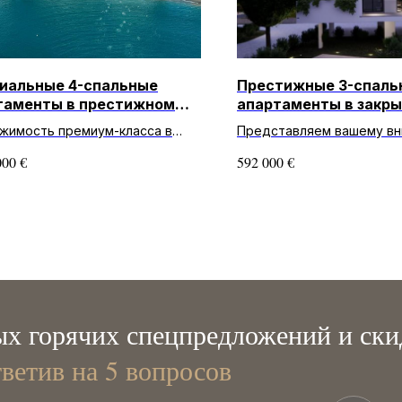
иальные 4-спальные
Престижные 3-спаль
таменты в престижном
апартаменты в закр
не Лимассола
комплексе в Пафосе
жимость премиум-класса в
Представляем вашему в
м районе! Элитные
эксклюзивную недвижимо
€
€
000
592 000
аменты с 4 спальнями в
Роскошные апартаменты 
ксе Del Mar Limassol, на первой
спальнями и 3 ванными к
комп...
х горячих спецпредложений и ски
тветив на 5 вопросов