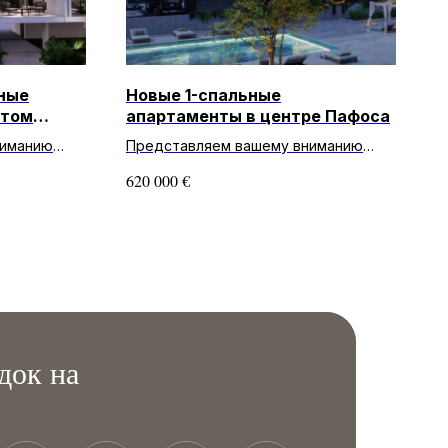
ные
Новые 1-спальные
ытом
апартаменты в центре Пафоса
ниманию
Представляем вашему вниманию
сть!
эксклюзивную недвижимость!
€
620 000
с 3
Изысканные апартаменты с 1
омнатами в
спальней и 1 ванной комнатой в
компле...
док на