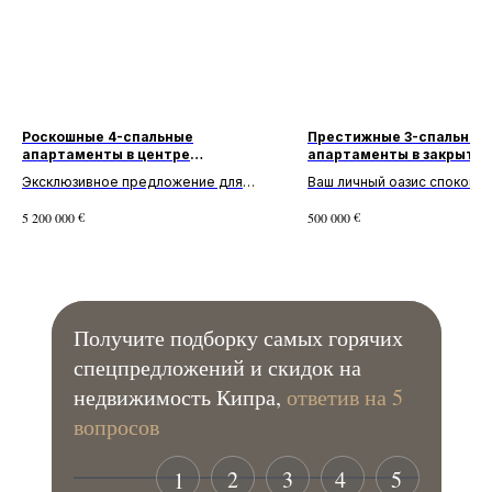
Роскошные 4-спальные
Престижные 3-спальные
апартаменты в центре
апартаменты в закрыто
Лимассола
комплексе в Лимассоле
Эксклюзивное предложение для
Ваш личный оазис спокойст
взыскательных покупателей!
умиротворения! Превосхо
€
€
5 200 000
500 000
Превосходные апартаменты с 4
апартаменты с 3 спальнями
спальнями и 3 ванными комнатами в
ванными комнатами в компл
к...
Получите подборку самых горячих
спецпредложений и скидок на
недвижимость Кипра,
ответив на 5
вопросов
2
3
4
5
1