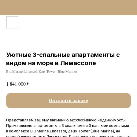
Уютные 3-спальные апартаменты с
видом на море в Лимассоле
Blu Marine Limassol, Zeus Tower (Blue Marine)
€
1 841 000
Оставить заявку
Представляем вашему вниманию эксклюзивную недвижимость!
Премиальные апартаменты с 3 спальнями и 3 ванными комнатами
в комплексе Blu Marine Limassol, Zeus Tower (Blue Marine), на
первой линии моря в Лимассоле. Расстояние до пляжа составляет