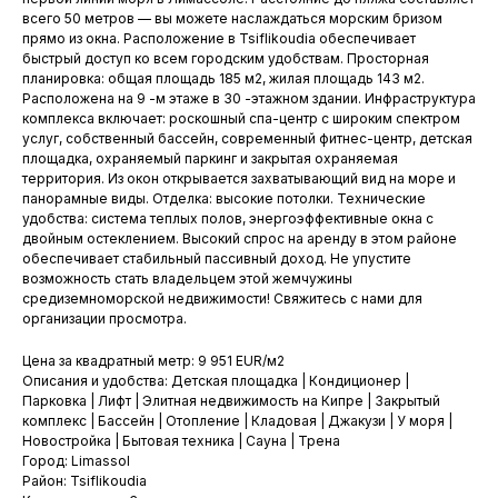
всего 50 метров — вы можете наслаждаться морским бризом
прямо из окна. Расположение в Tsiflikoudia обеспечивает
быстрый доступ ко всем городским удобствам. Просторная
планировка: общая площадь 185 м2, жилая площадь 143 м2.
Расположена на 9 -м этаже в 30 -этажном здании. Инфраструктура
комплекса включает: роскошный спа-центр с широким спектром
услуг, собственный бассейн, современный фитнес-центр, детская
площадка, охраняемый паркинг и закрытая охраняемая
территория. Из окон открывается захватывающий вид на море и
панорамные виды. Отделка: высокие потолки. Технические
удобства: система теплых полов, энергоэффективные окна с
двойным остеклением. Высокий спрос на аренду в этом районе
обеспечивает стабильный пассивный доход. Не упустите
возможность стать владельцем этой жемчужины
средиземноморской недвижимости! Свяжитесь с нами для
организации просмотра.
Цена за квадратный метр: 9 951 EUR/м2
Описания и удобства: Детская площадка | Кондиционер |
Парковка | Лифт | Элитная недвижимость на Кипре | Закрытый
комплекс | Бассейн | Отопление | Кладовая | Джакузи | У моря |
Новостройка | Бытовая техника | Сауна | Трена
Город: Limassol
Район: Tsiflikoudia