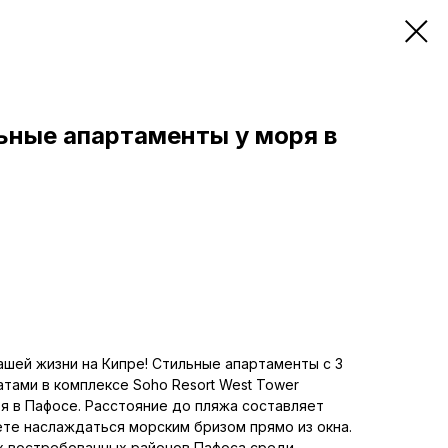
ьные апартаменты у моря в
шей жизни на Кипре! Стильные апартаменты с 3
атами в комплексе Soho Resort West Tower
ря в Пафосе. Расстояние до пляжа составляет
те наслаждаться морским бризом прямо из окна.
ых востребованных районов Пафоса среди