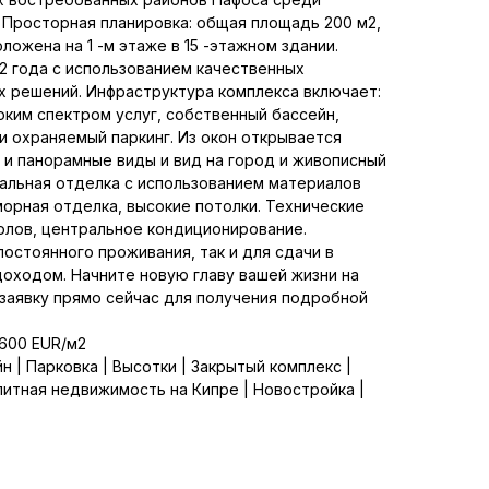
 Просторная планировка: общая площадь 200 м2,
ложена на 1 -м этаже в 15 -этажном здании.
2 года с использованием качественных
х решений. Инфраструктура комплекса включает:
ким спектром услуг, собственный бассейн,
 охраняемый паркинг. Из окон открывается
 и панорамные виды и вид на город и живописный
иальная отделка с использованием материалов
орная отделка, высокие потолки. Технические
олов, центральное кондиционирование.
постоянного проживания, так и для сдачи в
оходом. Начните новую главу вашей жизни на
заявку прямо сейчас для получения подробной
 600 EUR/м2
н | Парковка | Высотки | Закрытый комплекс |
литная недвижимость на Кипре | Новостройка |