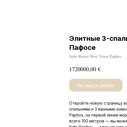
Элитные 3-спал
Пафосе
Soho Resort West Tower Paphos
€
1720000,00
Оставить заявку
Откройте новую страницу ва
спальнями и 3 ванными комн
Paphos, на первой линии мо
всего 100 метров — вы може
Kato Paphos — один из сам