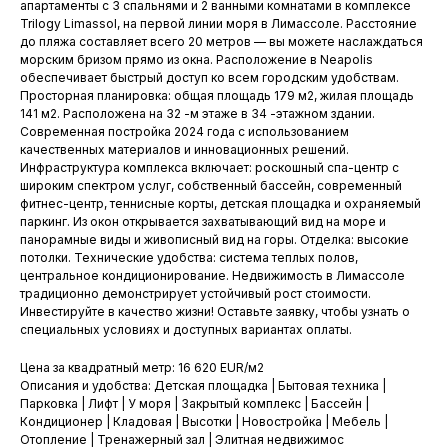
апартаменты с 3 спальнями и 2 ванными комнатами в комплексе
Trilogy Limassol, на первой линии моря в Лимассоле. Расстояние
до пляжа составляет всего 20 метров — вы можете наслаждаться
морским бризом прямо из окна. Расположение в Neapolis
обеспечивает быстрый доступ ко всем городским удобствам.
Просторная планировка: общая площадь 179 м2, жилая площадь
141 м2. Расположена на 32 -м этаже в 34 -этажном здании.
Современная постройка 2024 года с использованием
качественных материалов и инновационных решений.
Инфраструктура комплекса включает: роскошный спа-центр с
широким спектром услуг, собственный бассейн, современный
фитнес-центр, теннисные корты, детская площадка и охраняемый
паркинг. Из окон открывается захватывающий вид на море и
панорамные виды и живописный вид на горы. Отделка: высокие
потолки. Технические удобства: система теплых полов,
центральное кондиционирование. Недвижимость в Лимассоле
традиционно демонстрирует устойчивый рост стоимости.
Инвестируйте в качество жизни! Оставьте заявку, чтобы узнать о
специальных условиях и доступных вариантах оплаты.
Цена за квадратный метр: 16 620 EUR/м2
Описания и удобства: Детская площадка | Бытовая техника |
Парковка | Лифт | У моря | Закрытый комплекс | Бассейн |
Кондиционер | Кладовая | Высотки | Новостройка | Мебель |
Отопление | Тренажерный зал | Элитная недвижимос