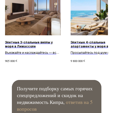
Элитные 3-спальные виллы у
Элитные 4-спальные
моря в Лимассоле
апартаменты у моря в
Лимассоле
Въезжайте и наслаждайтесь — все
Просыпайтесь под шум при
уже готово! Премиальная вилла с 3
вашем собственном раю! 
€
€
905 000
9 800 000
спальнями и 3 ванными комнатами в
апартаменты с 4 спальнями
комплексе Seaview He...
комплексе The Ritz-Carlton 
Получите подборку самых горячих
спецпредложений и скидок на
недвижимость Кипра,
ответив на 5
вопросов