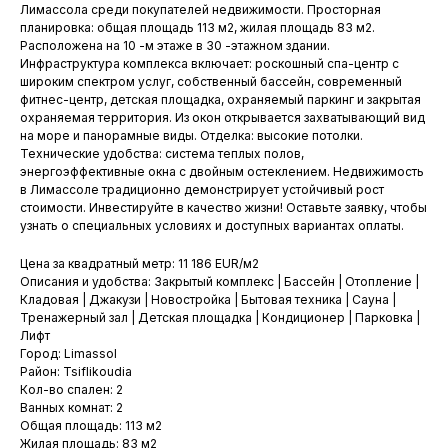
Лимассола среди покупателей недвижимости. Просторная
планировка: общая площадь 113 м2, жилая площадь 83 м2.
Расположена на 10 -м этаже в 30 -этажном здании.
Инфраструктура комплекса включает: роскошный спа-центр с
широким спектром услуг, собственный бассейн, современный
фитнес-центр, детская площадка, охраняемый паркинг и закрытая
охраняемая территория. Из окон открывается захватывающий вид
на море и панорамные виды. Отделка: высокие потолки.
Технические удобства: система теплых полов,
энергоэффективные окна с двойным остеклением. Недвижимость
в Лимассоле традиционно демонстрирует устойчивый рост
стоимости. Инвестируйте в качество жизни! Оставьте заявку, чтобы
узнать о специальных условиях и доступных вариантах оплаты.
Цена за квадратный метр: 11 186 EUR/м2
Описания и удобства: Закрытый комплекс | Бассейн | Отопление |
Кладовая | Джакузи | Новостройка | Бытовая техника | Сауна |
Тренажерный зал | Детская площадка | Кондиционер | Парковка |
Лифт
Город: Limassol
Район: Tsiflikoudia
Кол-во спален: 2
Ванных комнат: 2
Общая площадь: 113 м2
Жилая площадь: 83 м2