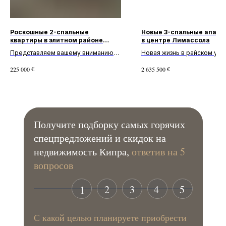
Роскошные 2-спальные
Новые 3-спальные апар
квартиры в элитном районе
в центре Лимассола
Ларнаки
Представляем вашему вниманию
Новая жизнь в райском уго
эксклюзивную недвижимость!
Средиземноморья ждет ва
€
€
225 000
2 635 500
Великолепные апартаменты с 2
Роскошные апартаменты с 
спальнями и 2 ванными комнатами в
спальнями и 3 ванными ком
к...
компл...
Получите подборку самых горячих
спецпредложений и скидок на
недвижимость Кипра,
ответив на 5
вопросов
2
3
4
5
1
С какой целью планируете приобрести