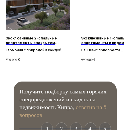
Эксклюзивные 2-спальные
Эксклюзивные 1-спальны
апартаменты в закрытом
апартаменты с видом на
комплексе в Лимассоле
Лимассоле
Гармония с природой в каждой
Ваш шанс приобрести
детали! Великолепные апартаменты
недвижимость мечты! Элит
€
€
500 000
990 000
с 2 спальнями и 1 ванной комнатой в
апартаменты с 1 спальней и
комплексе Seaview Heig...
ванной комнатой в компле
Ritz-Carlto...
Получите подборку самых горячих
спецпредложений и скидок на
недвижимость Кипра,
ответив на 5
вопросов
2
3
4
5
1