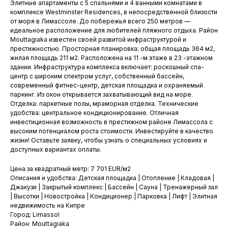
Элитные апартаменты с 5 спальнями и 4 ванными комнатами в
комплексе Westminster Residences, в непосредственной близости
от моря в Лимассоле. До побережья всего 250 метров —
идеальное расположение для любителей пляжного отдыха. Район
Mouttagiaka известен своей развитой инфраструктурой и
престижностью. Просторная планировка: общая площадь 364 м2,
жилая площадь 211 м2. Расположена на 11 -м этаже в 23 -этажном
здании. Инфраструктура комплекса включает: роскошный спа-
центр с широким спектром услуг, собственный бассейн,
современный фитнес-центр, детская площадка и охраняемый
паркинг. Из окон открывается захватывающий вид на море.
Отделка: паркетные полы, мраморная отделка. Технические
удобства: центральное кондиционирование. Отличная
инвестиционная возможность в престижном районе Лимассола с
высоким потенциалом роста стоимости. Инвестируйте в качество
жизни! Оставьте заявку, чтобы узнать о специальных условиях и
доступных вариантах оплаты.
Цена за квадратный метр: 7 701 EUR/м2
Описания и удобства: Детская площадка | Отопление | Кладовая |
Джакузи | Закрытый комплекс | Бассейн | Сауна | Тренажерный зал
| Высотки | Новостройка | Кондиционер | Парковка | Лифт | Элитная
недвижимость на Кипре
Город: Limassol
Район: Mouttagiaka