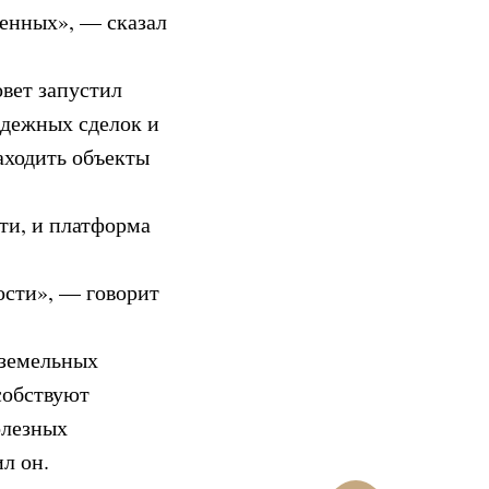
денных», — сказал
овет запустил
адежных сделок и
аходить объекты
ти, и платформа
ости», — говорит
 земельных
собствуют
олезных
л он.