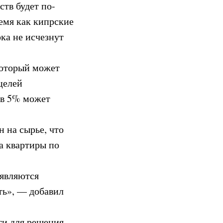
ств будет по-
емя как кипрские
ка не исчезнут
который может
целей
 в 5% может
 на сырье, что
на квартиры по
 являются
ть», — добавил
ги для решения