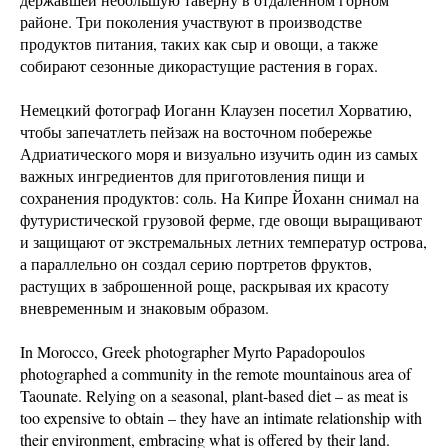
районе. Три поколения участвуют в производстве
продуктов питания, таких как сыр и овощи, а также
собирают сезонные дикорастущие растения в горах.
Немецкий фотограф Иоганн Клаузен посетил Хорватию,
чтобы запечатлеть пейзаж на восточном побережье
Адриатического моря и визуально изучить один из самых
важных ингредиентов для приготовления пищи и
сохранения продуктов: соль. На Кипре Йоханн снимал на
футуристической грузовой ферме, где овощи выращивают
и защищают от экстремальных летних температур острова,
а параллельно он создал серию портретов фруктов,
растущих в заброшенной роще, раскрывая их красоту
вневременным и знаковым образом.
In Morocco, Greek photographer Myrto Papadopoulos
photographed a community in the remote mountainous area of
Taounate. Relying on a seasonal, plant-based diet – as meat is
too expensive to obtain – they have an intimate relationship with
their environment, embracing what is offered by their land.