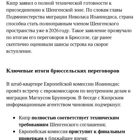
Кипр заявил о полной технической готовности к
присоединению к Шенгенской зоне. По словам главы
Подминистерства миграции Николаса Иоаннидиса, страна
способна стать полноправным членом Шенгенского
пространства уже в 2026 году. Такое заявление прозвучало
по итогам его переговоров в Брюсселе, где ранее
скептично оценивали шансы острова на скорое
вступление.
Ключевые итоги брюссельских переговоров
В штаб‑квартире Европейской комиссии Иоаннидис
провёл встречу с еврокомиссаром по внутренним делам и
миграции Магнусом Бруннером. В беседе с Кипрским
информационным агентством чиновник подчеркнул:
полностью соответствует техническим
Кипр
требованиям
Шенгенского соглашения;
приступит к финальным
Европейская комиссия
проверкам
в ближайшее время;