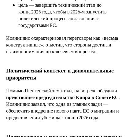
цель — завершить технический этап до
конца 2025 года, чтобы в 2026‑м запустить
политический процесс согласования с
государствами ЕС.
Иоаннидис охарактеризовал переговоры как «весьма
конструктивные», отметив, что стороны достигли
взаимопонимания по ключевым вопросам.
Политический контекст и дополнительные
приоритеты
Помимо Шенгенской тематики, на встрече обсудили
предстоящее председательство Кипра в Совете ЕС
.
Иоаннидис заявил, что одна из главных задач —
обеспечить внедрение нового пакта ЕС о миграции и
предоставлении убежища к июню 2026 года.
Противоречия в сроках: технические успехи vs