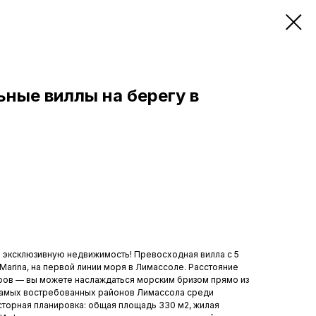
ные виллы на берегу в
эксклюзивную недвижимость! Превосходная вилла с 5
Marina, на первой линии моря в Лимассоле. Расстояние
тров — вы можете наслаждаться морским бризом прямо из
з самых востребованных районов Лимассола среди
торная планировка: общая площадь 330 м2, жилая