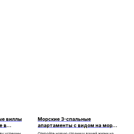
ые виллы
Морские 3-спальные
е в
апартаменты с видом на море
в Лимассоле
ву успешных
Откройте новую страницу вашей жизни на