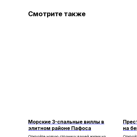
Смотрите также
Морские 3-спальные виллы в
Прес
элитном районе Пафоса
на б
Откройте новую страницу вашей жизни на
Открой