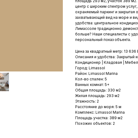
площадь 293 м2, участок 389 м2
центр с широким спектром услуг
охраняемый паркинг и закрытая 
захватывающий вид на море и ви
удобства: центральное кондици
Лимассоле традиционно демонстр
больше? Наши специалисты с удо
персональный показ объекта.
Цена за квадратный метр: 13 636
Описания и удобства: Закрытый ко
Кондиционер | Кладовая | Мебел
Город: Limassol
Район: Limassol Marina
Кол-во спален: 5
Ванных комнат: 5+
Общая площадь: 330 м2
Жилая площадь: 293 м2
Этажность: 2
Расстояние до моря: 5 м
Комплекс: Limassol Marina
Площадь участка: 389 м2
Похожих объектов: 2