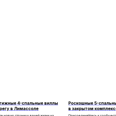
тижные 4-спальные виллы
Роскошные 5-спальн
ерегу в Лимассоле
в закрытом комплекс
Лимассоле
те новую страницу вашей жизни на
Присоединяйтесь к сообщест