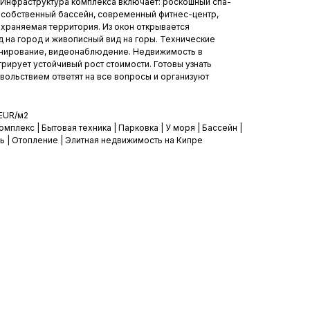
. Инфраструктура комплекса включает: роскошный спа-
, собственный бассейн, современный фитнес-центр,
охраняемая территория. Из окон открывается
д на город и живописный вид на горы. Технические
онирование, видеонаблюдение. Недвижимость в
ирует устойчивый рост стоимости. Готовы узнать
вольствием ответят на все вопросы и организуют
 EUR/м2
мплекс | Бытовая техника | Парковка | У моря | Бассейн |
ь | Отопление | Элитная недвижимость на Кипре